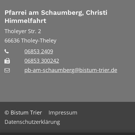
Pfarrei am Schaumberg, Christi
Himmelfahrt
Tholeyer Str. 2
66636
Tholey-Theley
06853 2409
06853 300242
pb-am-schaumberg@bistum-trier.de
© Bistum Trier
Impressum
Datenschutzerklärung