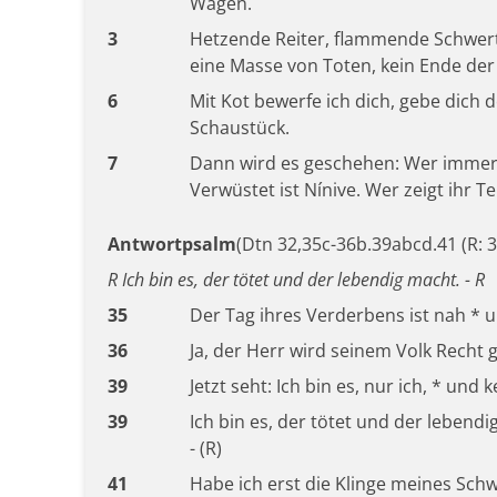
Wagen.
3
Hetzende Reiter, flammende Schwert
eine Masse von Toten, kein Ende der 
6
Mit Kot bewerfe ich dich, gebe dich
Schaustück.
7
Dann wird es geschehen: Wer immer d
Verwüstet ist Nínive. Wer zeigt ihr T
Antwortpsalm
(Dtn 32,35c-36b.39abcd.41 (R: 3
R Ich bin es, der tötet und der lebendig macht. - R
35
Der Tag ihres Verderbens ist nah * 
36
Ja, der Herr wird seinem Volk Recht 
39
Jetzt seht: Ich bin es, nur ich, * und 
39
Ich bin es, der tötet und der lebend
- (R)
41
Habe ich erst die Klinge meines Sch