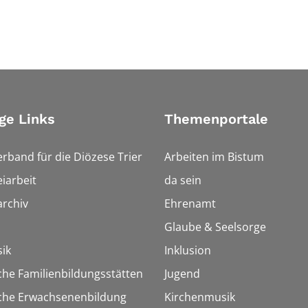
ge Links
Themenportale
erband für die Diözese Trier
Arbeiten im Bistum
iarbeit
da sein
rchiv
Ehrenamt
Glaube & Seelsorge
ik
Inklusion
che Familienbildungsstätten
Jugend
sche Erwachsenenbildung
Kirchenmusik