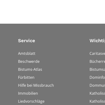
Service
Wichti
Amtsblatt
Caritasv
Beschwerde
Bücherre
Bistums-Atlas
Bistumsa
Fürbitten
Dominfo
Hilfe bei Missbrauch
Dommus
Immobilien
Katholis
Liedvorschläge
Katholi