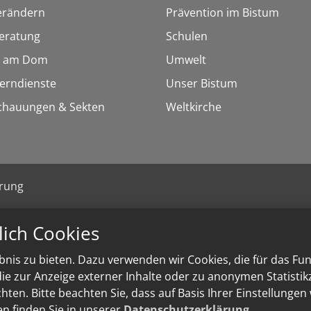
erändern
Prävention im Bistum
eratung
Schulen
 am Dom
Umwelt
Lerndienste
Unser Bistum
chauungen & Sekten
Weltkirche
ärung
lich Cookies
nis zu bieten. Dazu verwenden wir Cookies, die für das Fu
e zur Anzeige externer Inhalte oder zu anonymen Statisti
ten. Bitte beachten Sie, dass auf Basis Ihrer Einstellungen
en finden Sie in unserer
Datenschutzerklärung
.