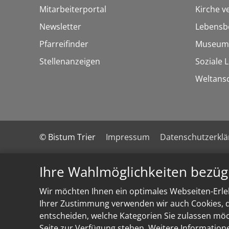
Mitarbeiterportal
Kirche v
Newsletter
Lebensb
Pfarreifinder
Museum
Stellenanzeigen
Soziale 
Weltans
© Bistum Trier
Impressum
Datenschutzerkl
Ihre Wahlmöglichkeiten bezüg
Wir möchten Ihnen ein optimales Webseiten-Erleb
Ihrer Zustimmung verwenden wir auch Cookies, di
entscheiden, welche Kategorien Sie zulassen möch
Seite zur Verfügung stehen. Weitere Information