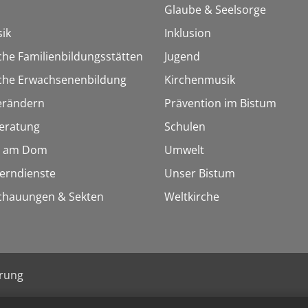
Glaube & Seelsorge
ik
Inklusion
che Familienbildungsstätten
Jugend
sche Erwachsenenbildung
Kirchenmusik
erändern
Prävention im Bistum
eratung
Schulen
 am Dom
Umwelt
Lerndienste
Unser Bistum
chauungen & Sekten
Weltkirche
ärung