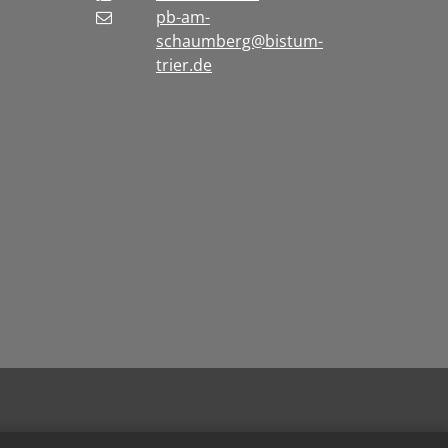
pb-am-
schaumberg@bistum-
trier.de