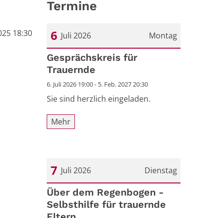
Termine
6
025 18:30
Juli 2026
Montag
Datum: 6. Juli 2026
Gesprächskreis für
Trauernde
6. Juli 2026 19:00 - 5. Feb. 2027 20:30
Sie sind herzlich eingeladen.
Mehr
7
Juli 2026
Dienstag
Datum: 7. Juli 2026
Über dem Regenbogen -
Selbsthilfe für trauernde
Eltern