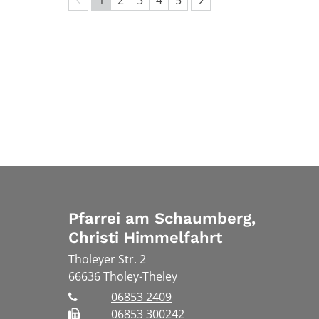
Pfarrei am Schaumberg,
Christi Himmelfahrt
Tholeyer Str. 2
66636
Tholey-Theley
06853 2409
06853 300242