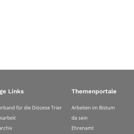
ge Links
Themenportale
erband für die Diözese Trier
Arbeiten im Bistum
iarbeit
da sein
rchiv
Ehrenamt