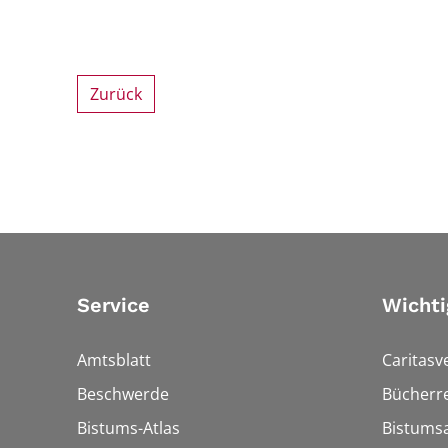
Zurück
Service
Wichti
Amtsblatt
Caritasv
Beschwerde
Bücherre
Bistums-Atlas
Bistumsa