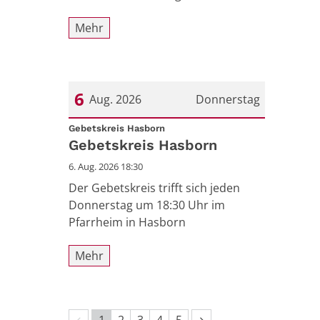
Mehr
6
Aug. 2026
Donnerstag
:
Datum: 6. August 2026
Gebetskreis Hasborn
Gebetskreis Hasborn
6. Aug. 2026 18:30
Der Gebetskreis trifft sich jeden
Donnerstag um 18:30 Uhr im
Pfarrheim in Hasborn
Mehr
Vorherige Seite
Nächste Seite
1
2
3
4
5