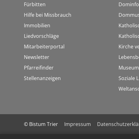
Fürbitten
Dominfo
Hilfe bei Missbrauch
Dommus
Immobilien
Katholis
Liedvorschläge
Katholi
Mitarbeiterportal
Kirche v
Newsletter
Lebensb
Pfarreifinder
Museum
Stellenanzeigen
Soziale 
Weltans
© Bistum Trier
Impressum
Datenschutzerkl