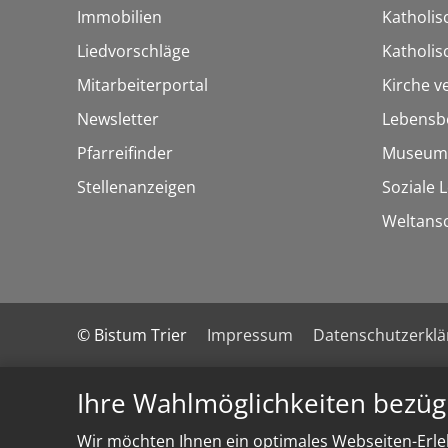
Immobilien
Katholis
Liedvorschläge
Katholi
Mitarbeiterportal
Kirche v
Newsletter
Lebensb
Pfarreifinder
Museum
Stellenanzeigen
Soziale 
Weltans
© Bistum Trier
Impressum
Datenschutzerkl
Ihre Wahlmöglichkeiten bezüg
Wir möchten Ihnen ein optimales Webseiten-Erleb