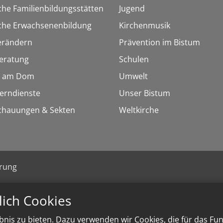
che Familienbildungsstätten
Jugend
sche Erwachsenenbildung
Kirchenmusik
erändern
Prävention im Bistum
eratung
Schulen
 am Dom
Umwelt
Lerndienste
Unser Bistum
chauungen & Sekten
Weltkirche
ärung
lich Cookies
nis zu bieten. Dazu verwenden wir Cookies, die für das Fu