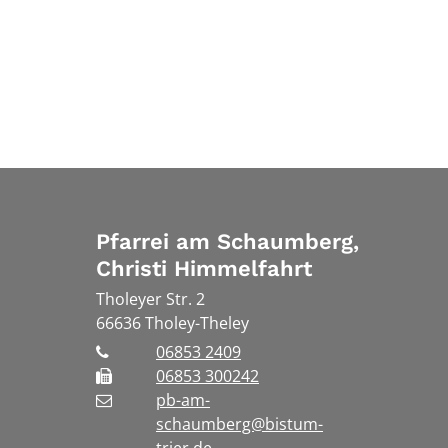
Pfarrei am Schaumberg,
Christi Himmelfahrt
Tholeyer Str. 2
66636
Tholey-Theley
06853 2409
06853 300242
pb-am-
schaumberg@bistum-
trier.de