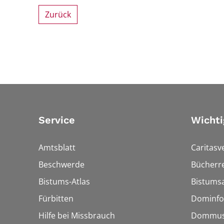
Zurück
Service
Wichti
Amtsblatt
Caritasv
Beschwerde
Bücherre
Bistums-Atlas
Bistumsa
Fürbitten
Dominfo
Hilfe bei Missbrauch
Dommus