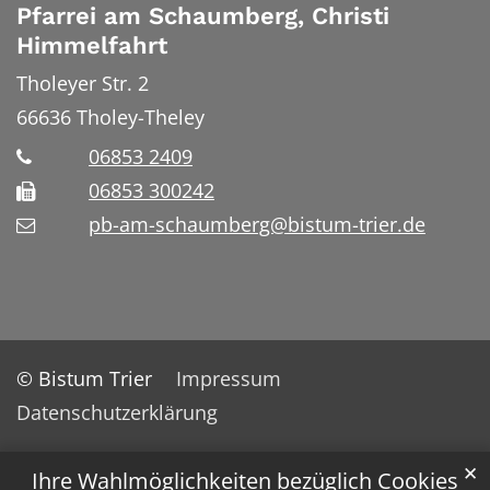
Pfarrei am Schaumberg, Christi
Himmelfahrt
Tholeyer Str. 2
66636
Tholey-Theley
06853 2409
06853 300242
pb-am-schaumberg@bistum-trier.de
© Bistum Trier
Impressum
Datenschutzerklärung
✕
Ihre Wahlmöglichkeiten bezüglich Cookies