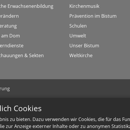
sche Erwachsenenbildung
Kirchenmusik
erändern
Prävention im Bistum
eratung
Schulen
 am Dom
Umwelt
Lerndienste
Unser Bistum
chauungen & Sekten
Weltkirche
ärung
lich Cookies
nis zu bieten. Dazu verwenden wir Cookies, die für das Fu
e zur Anzeige externer Inhalte oder zu anonymen Statisti