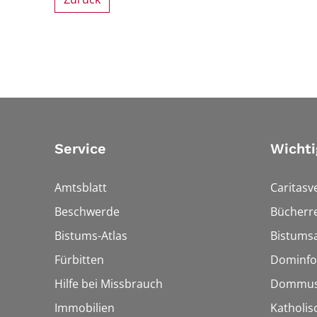
Service
Wichti
Amtsblatt
Caritasv
Beschwerde
Bücherre
Bistums-Atlas
Bistumsa
Fürbitten
Dominfo
Hilfe bei Missbrauch
Dommus
Immobilien
Katholis