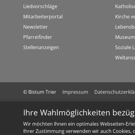
Liedvorschläge
Katholi
Mitarbeiterportal
Kirche v
Newsletter
Lebensb
Pfarreifinder
Museum
Stellenanzeigen
Soziale 
Weltans
© Bistum Trier
Impressum
Datenschutzerkl
Ihre Wahlmöglichkeiten bezüg
Wir möchten Ihnen ein optimales Webseiten-Erleb
Ihrer Zustimmung verwenden wir auch Cookies, di