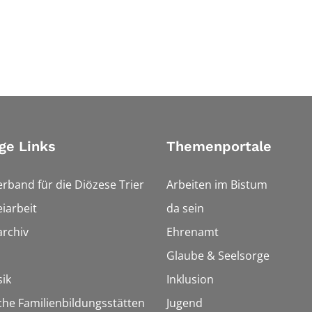
ge Links
Themenportale
erband für die Diözese Trier
Arbeiten im Bistum
iarbeit
da sein
rchiv
Ehrenamt
Glaube & Seelsorge
ik
Inklusion
che Familienbildungsstätten
Jugend