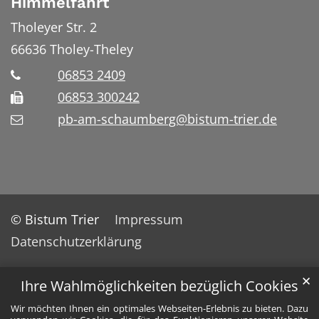
Himmelfahrt
Tholeyer Str. 2
66636
Tholey-Theley
06853 2409
06853 300242
pb-am-schaumberg@bistum-trier.de
© Bistum Trier
Impressum
Datenschutzerklärung
✕
Ihre Wahlmöglichkeiten bezüglich Cookies
Wir möchten Ihnen ein optimales Webseiten-Erlebnis zu bieten. Dazu