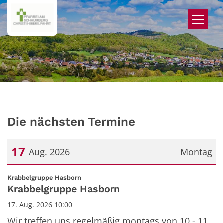
Zum Inhalt springen
Die nächsten Termine
17
Aug. 2026
Montag
Datum: 17. August 2026
:
Krabbelgruppe Hasborn
Krabbelgruppe Hasborn
17. Aug. 2026 10:00
Wir treffen uns regelmäßig montags von 10 - 11